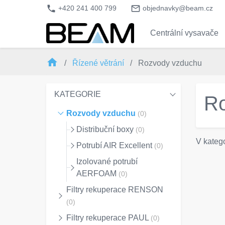
phone
mail_outline
+420 241 400 799
objednavky@beam.cz
Centrální vysavače
home
Řízené větrání
Rozvody vzduchu
KATEGORIE
Ro
Rozvody vzduchu
(0)
Distribuční boxy
(0)
V katego
Potrubí AIR Excellent
(0)
Izolované potrubí
AERFOAM
(0)
Filtry rekuperace RENSON
(0)
Filtry rekuperace PAUL
(0)