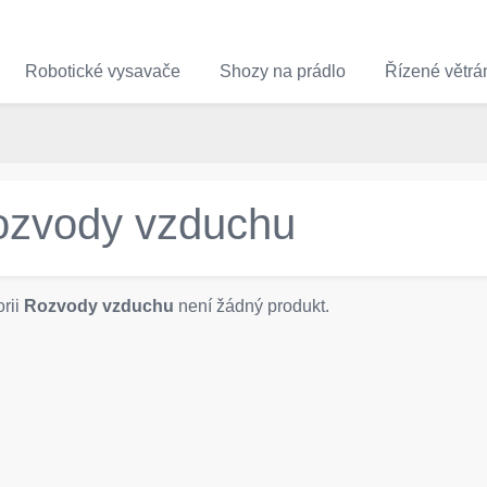
Robotické vysavače
Shozy na prádlo
Řízené větrá
zvody vzduchu
rii
Rozvody vzduchu
není žádný produkt.