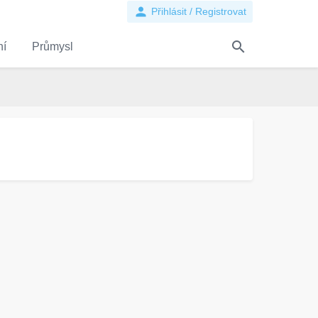
person
Přihlásit / Registrovat
search
ní
Průmysl