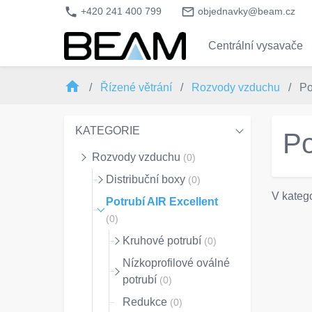
phone
mail_outline
+420 241 400 799
objednavky@beam.cz
Centrální vysavače
home
Řízené větrání
Rozvody vzduchu
Po
KATEGORIE
Po
Rozvody vzduchu
(0)
Distribuční boxy
(0)
V katego
Potrubí AIR Excellent
(0)
Kruhové potrubí
(0)
Nízkoprofilové oválné
potrubí
(0)
Redukce
(0)