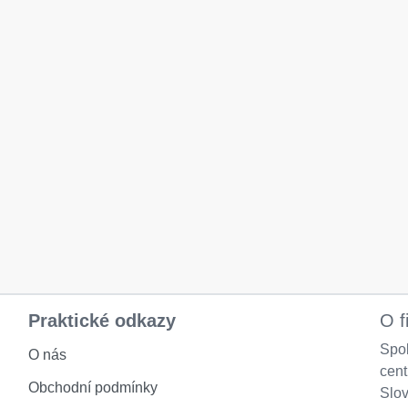
Praktické odkazy
O f
Spol
O nás
cen
Obchodní podmínky
Slov