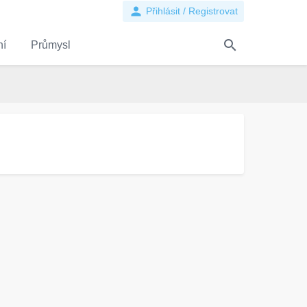
person
Přihlásit / Registrovat
search
ní
Průmysl