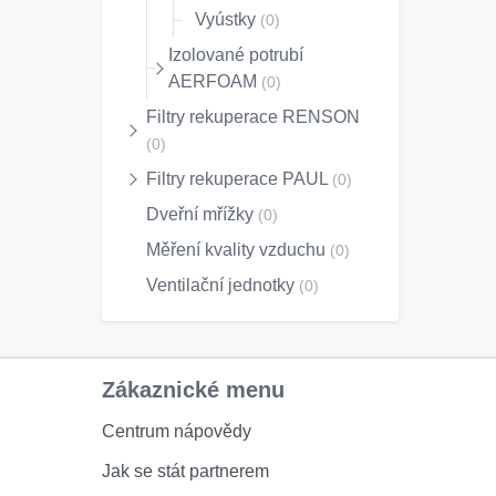
Vyústky
(0)
Izolované potrubí
AERFOAM
(0)
Filtry rekuperace RENSON
(0)
Filtry rekuperace PAUL
(0)
Dveřní mřížky
(0)
Měření kvality vzduchu
(0)
Ventilační jednotky
(0)
Zákaznické menu
Centrum nápovědy
Jak se stát partnerem